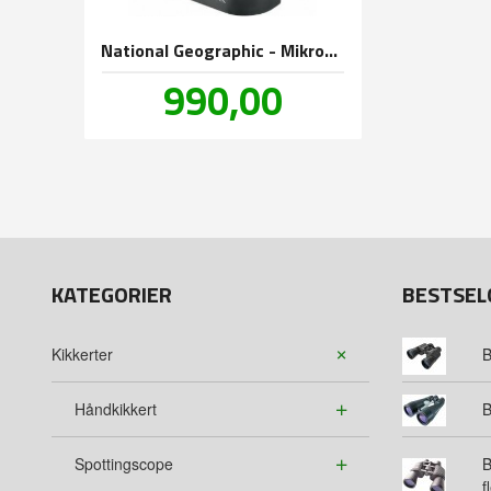
National Geographic - Mikroskop 40-640x m/ Smarttelefon-adapter
Pris
990,00
inkl.
mva.
KATEGORIER
BESTSEL
Kikkerter
B
Håndkikkert
B
Spottingscope
B
f