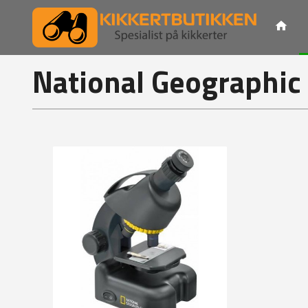
Gå
til
innholdet
National Geographic