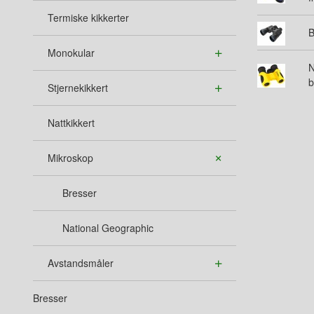
Termiske kikkerter
B
Monokular
N
b
Stjernekikkert
Nattkikkert
Mikroskop
Bresser
National Geographic
Avstandsmåler
Bresser