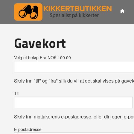
Gå
til
innholdet
Gavekort
Velg et beløp Fra NOK 100.00
Skriv inn "til" og "fra" slik du vil at det skal vises på gaveko
Til
Skriv inn mottakerens e-postadresse, eller din egen e-po
E-postadresse