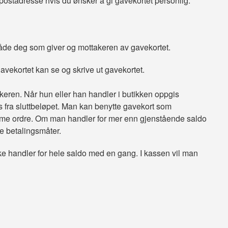
postadresse hvis du ønsker å gi gavekortet personlig.
l både deg som giver og mottakeren av gavekortet.
gavekortet kan se og skrive ut gavekortet.
keren. Når hun eller han handler i butikken oppgis
s fra sluttbeløpet. Man kan benytte gavekort som
mme ordre. Om man handler for mer enn gjenstående saldo
e betalingsmåter.
e handler for hele saldo med en gang. I kassen vil man