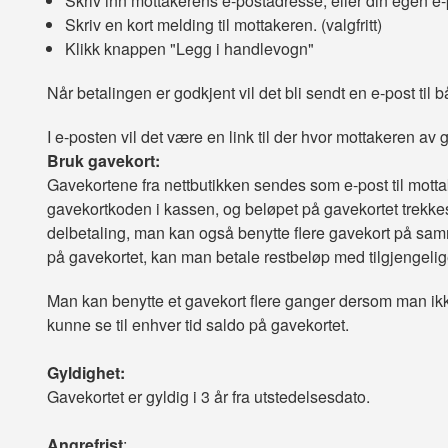
Skriv inn mottakerens e-postadresse, eller din egen e-
Skriv en kort melding til mottakeren. (valgfritt)
Klikk knappen "Legg i handlevogn"
Når betalingen er godkjent vil det bli sendt en e-post ti
I e-posten vil det være en link til der hvor mottakeren av 
Bruk gavekort:
Gavekortene fra nettbutikken sendes som e-post til motta
gavekortkoden i kassen, og beløpet på gavekortet trekke
delbetaling, man kan også benytte flere gavekort på sa
på gavekortet, kan man betale restbeløp med tilgjengelig
Man kan benytte et gavekort flere ganger dersom man ikk
kunne se til enhver tid saldo på gavekortet.
Gyldighet:
Gavekortet er gyldig i 3 år fra utstedelsesdato.
Angrefrist
: