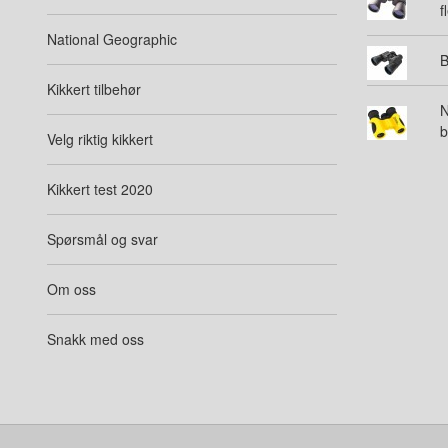
f
National Geographic
B
Kikkert tilbehør
N
b
Velg riktig kikkert
Kikkert test 2020
Spørsmål og svar
Om oss
Snakk med oss