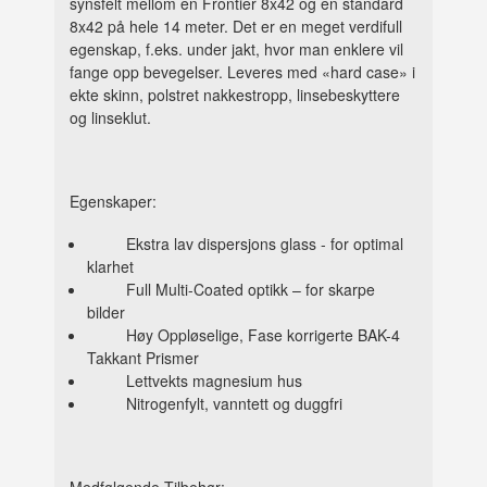
synsfelt mellom en Frontier 8x42 og en standard
8x42 på hele 14 meter. Det er en meget verdifull
egenskap, f.eks. under jakt, hvor man enklere vil
fange opp bevegelser. Leveres med «hard case» i
ekte skinn, polstret nakkestropp, linsebeskyttere
og linseklut.
Egenskaper:
Ekstra lav dispersjons glass - for optimal
klarhet
Full Multi-Coated optikk – for skarpe
bilder
Høy Oppløselige, Fase korrigerte BAK-4
Takkant Prismer
Lettvekts magnesium hus
Nitrogenfylt, vanntett og duggfri
Medfølgende Tilbehør: