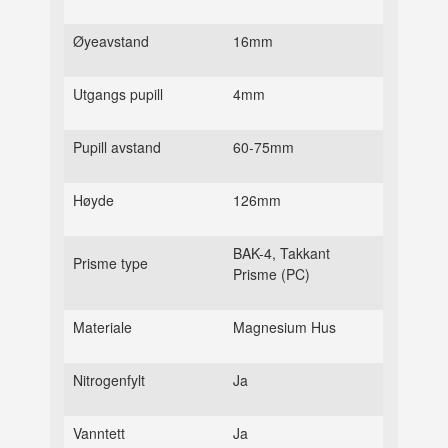
Øyeavstand
16mm
Utgangs pupill
4mm
Pupill avstand
60-75mm
Høyde
126mm
BAK-4, Takkant
Prisme type
Prisme (PC)
Materiale
Magnesium Hus
Nitrogenfylt
Ja
Vanntett
Ja