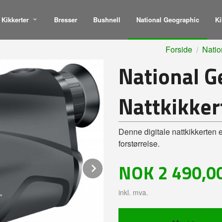
Kikkerter
Bresser
Bushnell
National Geographic
Ki
Forside
Natio
National G
Nattkikker
Denne digitale nattkikkerten 
forstørrelse.
Pris
Next
NOK
2 490,0
inkl. mva.